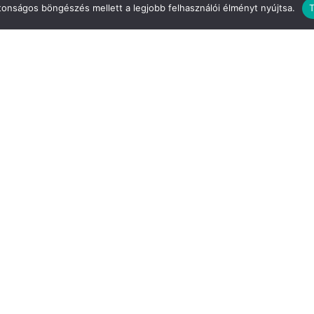
ztonságos böngészés mellett a legjobb felhasználói élményt nyújtsa.
T
Ha tetszett a cikk, oszd meg másokkal is!