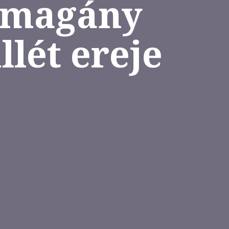
A magány
llét ereje