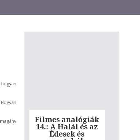
y hogyan
? Hogyan
Filmes analógiák
Filmes 
a magány
14.: A Halál és az
13.: Az
Édesek és
embe