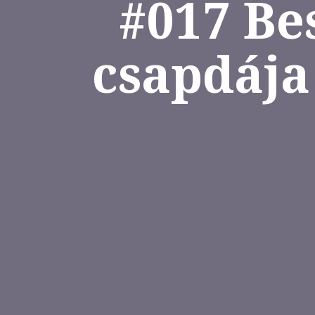
#017 Be
csapdája 