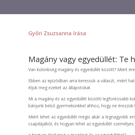
Győri Zsuzsanna írása
Magány vagy egyedüllét: Te 
Van különbség magány és egyedüllét között? Miért ér
Ebben az epizódban arra keressük a választ, miért h
éljük meg ezeket az állapotokat.
Mi a magány és az egyedüllét közötti legfontosabb k
bánjunk belső gyermekünkkel ahhoz, hogy ne érezzü
Miért lehet az egyedüllét mégis akár a legnagyobb er
csapdájából, és hogyan lehet az egyedüllét személyes 
e hogyan éled meg a magányt és az egyedüllétet?