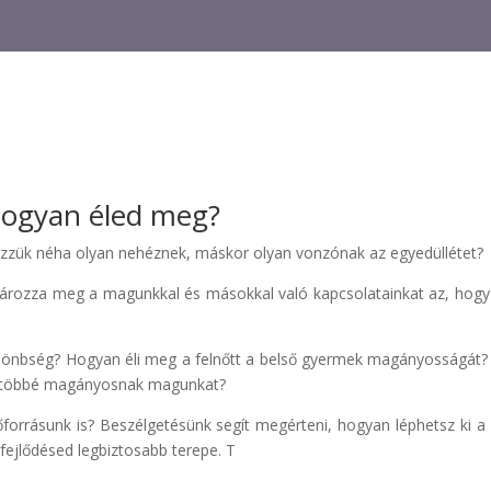
hogyan éled meg?
ezzük néha olyan nehéznek, máskor olyan vonzónak az egyedüllétet?
atározza meg a magunkkal és másokkal való kapcsolatainkat az, hog
ülönbség? Hogyan éli meg a felnőtt a belső gyermek magányosságát
k többé magányosnak magunkat?
őforrásunk is? Beszélgetésünk segít megérteni, hogyan léphetsz ki 
fejlődésed legbiztosabb terepe. T