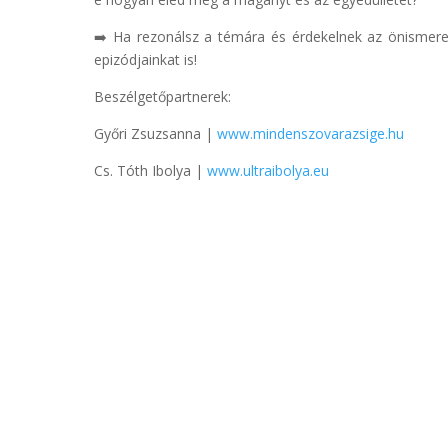
➡️ Ha rezonálsz a témára és érdekelnek az önismereti
epizódjainkat is!
Beszélgetőpartnerek:
Győri Zsuzsanna |
www.mindenszovarazsige.hu
Cs. Tóth Ibolya |
www.ultraibolya.eu