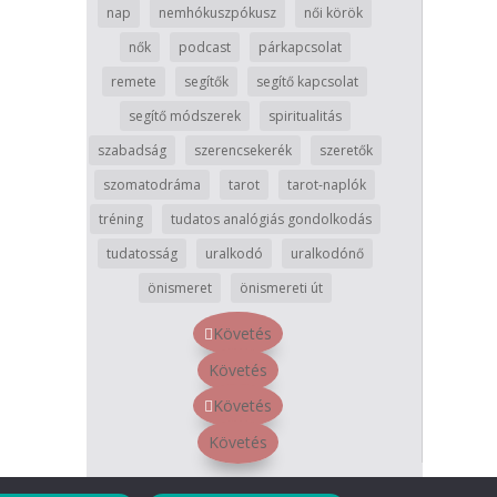
nap
nemhókuszpókusz
női körök
nők
podcast
párkapcsolat
remete
segítők
segítő kapcsolat
segítő módszerek
spiritualitás
szabadság
szerencsekerék
szeretők
szomatodráma
tarot
tarot-naplók
tréning
tudatos analógiás gondolkodás
tudatosság
uralkodó
uralkodónő
önismeret
önismereti út
Követés
Követés
Követés
Követés