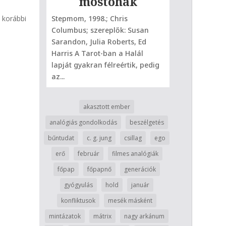
mostohák
Idétle
 korábbi
Stepmom, 1998.; Chris
Groundhog day
Columbus; szereplők: Susan
Ramis; szereplő
Sarandon, Julia Roberts, Ed
Andie MacDowe
Harris A Tarot-ban a Halál
ember lapja el
lapját gyakran félreértik, pedig
nyugtalanító ké
az...
akasztott ember
analógiás gondolkodás
beszélgetés
bűntudat
c. g. jung
csillag
ego
erő
február
filmes analógiák
főpap
főpapnő
generációk
gyógyulás
hold
január
konfliktusok
mesék másként
mintázatok
mátrix
nagy arkánum