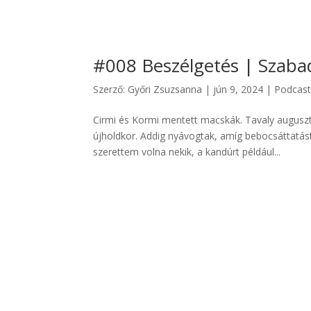
#008 Beszélgetés | Szaba
Szerző:
Győri Zsuzsanna
|
jún 9, 2024
|
Podcas
Cirmi és Kormi mentett macskák. Tavaly augusz
újholdkor. Addig nyávogtak, amíg bebocsáttatá
szerettem volna nekik, a kandúrt például...