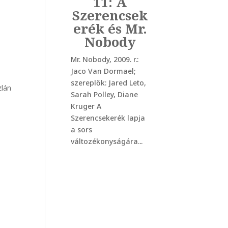
11: A
Szerencsek
erék és Mr.
Nobody
Mr. Nobody, 2009. r.:
Jaco Van Dormael;
szereplők: Jared Leto,
zlán
Sarah Polley, Diane
Kruger A
Szerencsekerék lapja
a sors
változékonyságára...