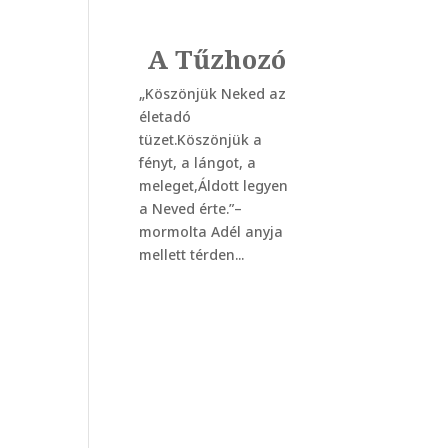
A Tűzhozó
„Köszönjük Neked az
életadó
tüzet.Köszönjük a
fényt, a lángot, a
meleget,Áldott legyen
a Neved érte.”–
mormolta Adél anyja
mellett térden...