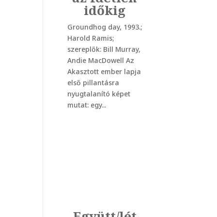
időkig
Groundhog day, 1993.;
Harold Ramis;
szereplők: Bill Murray,
Andie MacDowell Az
Akasztott ember lapja
első pillantásra
nyugtalanító képet
mutat: egy...
Együtt/lét