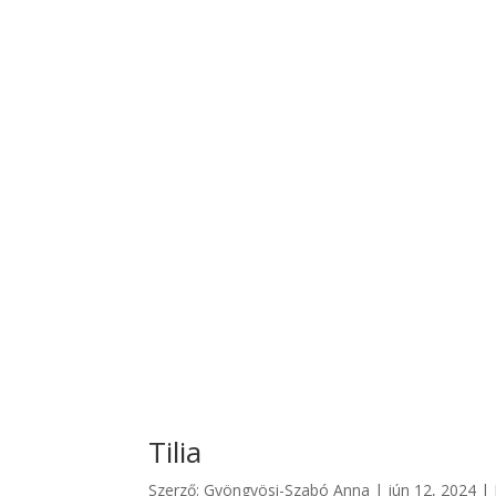
Tilia
Szerző:
Gyöngyösi-Szabó Anna
|
jún 12, 2024
|