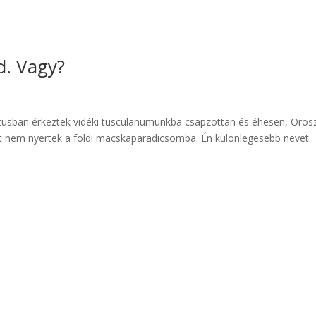
d. Vagy?
t
tusban érkeztek vidéki tusculanumunkba csapzottan és éhesen, Oros
st nem nyertek a földi macskaparadicsomba. Én különlegesebb nevet