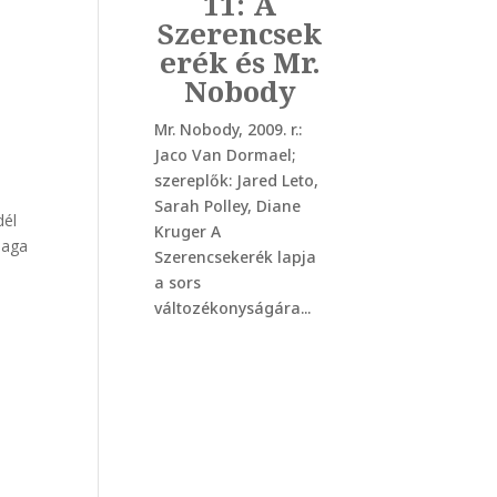
11: A
Szerencsek
erék és Mr.
Nobody
Mr. Nobody, 2009. r.:
Jaco Van Dormael;
szereplők: Jared Leto,
Sarah Polley, Diane
dél
Kruger A
maga
Szerencsekerék lapja
a sors
változékonyságára...