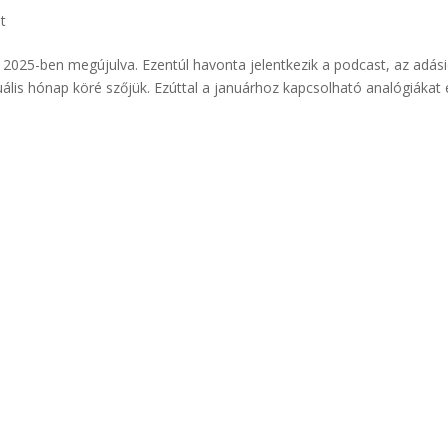
t
, 2025-ben megújulva. Ezentúl havonta jelentkezik a podcast, az adás
uális hónap köré szőjük. Ezúttal a januárhoz kapcsolható analógiákat 