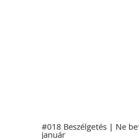
#018 Beszélgetés | Ne bef
január