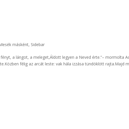
Mesék másként
,
Sidebar
fényt, a lángot, a meleget,Áldott legyen a Neved érte.”– mormolta A
e.Közben félig az arcát leste: vak hála izzása tündöklött rajta.Majd 