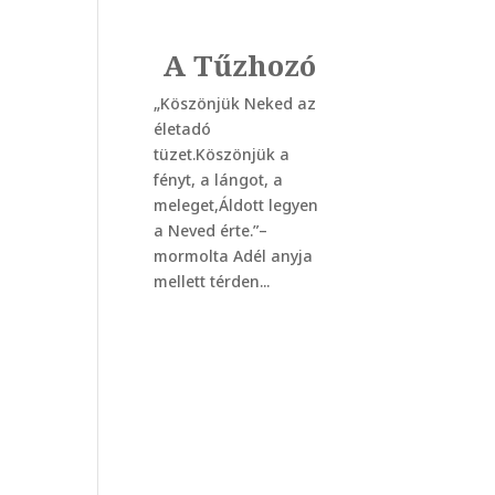
A Tűzhozó
„Köszönjük Neked az
életadó
tüzet.Köszönjük a
fényt, a lángot, a
meleget,Áldott legyen
a Neved érte.”–
mormolta Adél anyja
mellett térden...