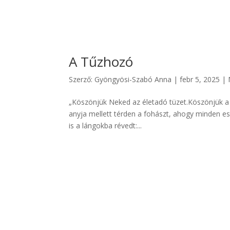
A Tűzhozó
Szerző:
Gyöngyösi-Szabó Anna
|
febr 5, 2025
|
„Köszönjük Neked az életadó tüzet.Köszönjük a 
anyja mellett térden a fohászt, ahogy minden est
is a lángokba révedt:...