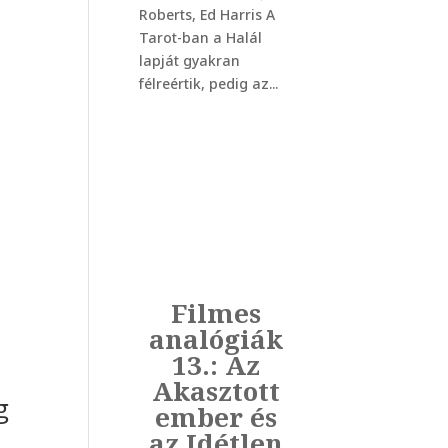
Roberts, Ed Harris A
Tarot-ban a Halál
lapját gyakran
félreértik, pedig az...
Filmes
analógiák
13.: Az
Akasztott
g
ember és
az Idétlen