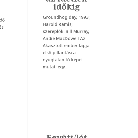
időkig
Groundhog day, 1993.;
idő
Harold Ramis;
és
szereplők: Bill Murray,
Andie MacDowell Az
Akasztott ember lapja
első pillantásra
nyugtalanító képet
mutat: egy...
Együtt/lét