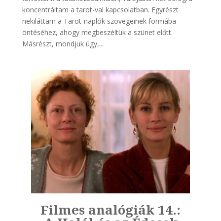
koncentráltam a tarot-val kapcsolatban. Egyrészt
nekiláttam a Tarot-naplók szövegeinek formába
öntéséhez, ahogy megbeszéltük a szünet előtt.
Másrészt, mondjuk úgy,...
|
Filmes analógiák 14.:
Fi