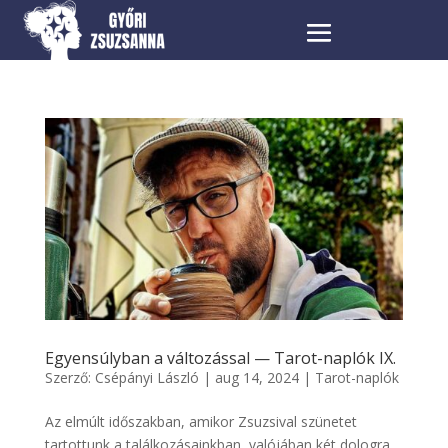
Egyensúlyban a változással — Tarot-naplók IX.
Szerző:
Csépányi László
|
aug 14, 2024
|
Tarot-naplók
Az elmúlt időszakban, amikor Zsuzsival szünetet
tartottunk a találkozásainkban, valójában két dologra