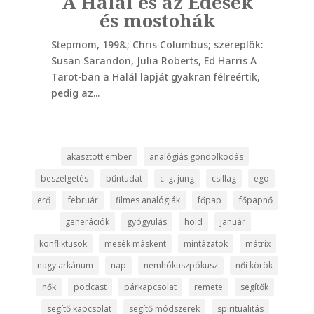
A Halál és az Édesek
Az
lek
és mostohák
Stepmom, 1998.; Chris Columbus; szereplők:
Groun
Susan Sarandon, Julia Roberts, Ed Harris A
szere
 is,
Tarot-ban a Halál lapját gyakran félreértik,
Akasz
Ha
pedig az...
nyugta
akasztott ember
analógiás gondolkodás
beszélgetés
bűntudat
c. g. jung
csillag
ego
erő
február
filmes analógiák
főpap
főpapnő
generációk
gyógyulás
hold
január
konfliktusok
mesék másként
mintázatok
mátrix
nagy arkánum
nap
nemhókuszpókusz
női körök
nők
podcast
párkapcsolat
remete
segítők
segítő kapcsolat
segítő módszerek
spiritualitás