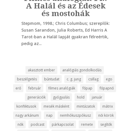
A Halál és az Édesek
Az
lek
és mostohák
Stepmom, 1998.; Chris Columbus; szereplők:
Groun
Susan Sarandon, Julia Roberts, Ed Harris A
szere
 is,
Tarot-ban a Halál lapját gyakran félreértik,
Akasz
Ha
pedig az...
nyugt
akasztott ember
analógiás gondolkodás
beszélgetés
bűntudat
c. g. jung
csillag
ego
erő
február
filmes analógiák
főpap
főpapnő
generációk
gyógyulás
hold
január
konfliktusok
mesék másként
mintázatok
mátrix
nagy arkánum
nap
nemhókuszpókusz
női körök
nők
podcast
párkapcsolat
remete
segítők