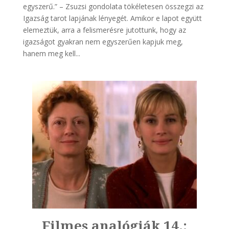
egyszerű.” – Zsuzsi gondolata tökéletesen összegzi az
Igazság tarot lapjának lényegét. Amikor e lapot együtt
elemeztük, arra a felismerésre jutottunk, hogy az
igazságot gyakran nem egyszerűen kapjuk meg,
hanem meg kell...
|
Filmes analógiák 14.:
Fi