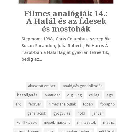
|
Filmes analógiák 14.:
Fi
A Halál és az Édesek
Az
lek
és mostohák
Stepmom, 1998.; Chris Columbus; szereplők:
Groun
Susan Sarandon, Julia Roberts, Ed Harris A
szere
 is,
Tarot-ban a Halál lapját gyakran félreértik,
Akasz
Ha
pedig az...
nyugt
akasztott ember
analógiás gondolkodás
beszélgetés
bűntudat
c. g. jung
csillag
ego
erő
február
filmes analógiák
főpap
főpapnő
generációk
gyógyulás
hold
január
konfliktusok
mesék másként
mintázatok
mátrix
nagy arkánum
nap
nemhókuszpókusz
női körök