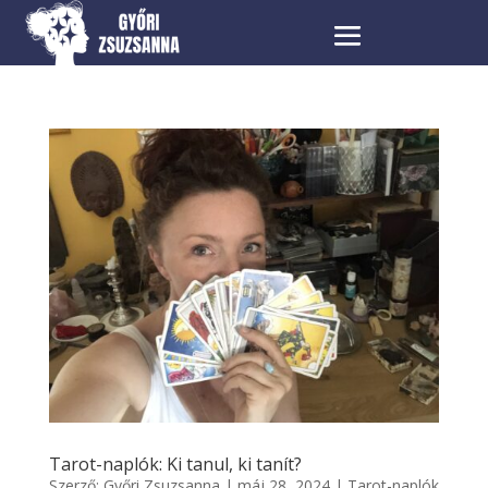
Tarot-naplók: Ki tanul, ki tanít?
Szerző:
Győri Zsuzsanna
|
máj 28, 2024
|
Tarot-naplók